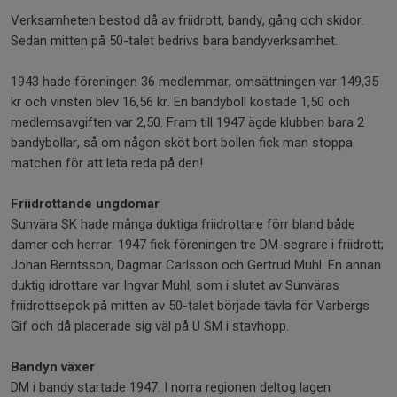
Verksamheten bestod då av friidrott, bandy, gång och skidor.
Sedan mitten på 50-talet bedrivs bara bandyverksamhet.
1943 hade föreningen 36 medlemmar, omsättningen var 149,35
kr och vinsten blev 16,56 kr. En bandyboll kostade 1,50 och
medlemsavgiften var 2,50. Fram till 1947 ägde klubben bara 2
bandybollar, så om någon sköt bort bollen fick man stoppa
matchen för att leta reda på den!
Friidrottande ungdomar
Sunvära SK hade många duktiga friidrottare förr bland både
damer och herrar. 1947 fick föreningen tre DM-segrare i friidrott;
Johan Berntsson, Dagmar Carlsson och Gertrud Muhl. En annan
duktig idrottare var Ingvar Muhl, som i slutet av Sunväras
friidrottsepok på mitten av 50-talet började tävla för Varbergs
Gif och då placerade sig väl på U SM i stavhopp.
Bandyn växer
DM i bandy startade 1947. I norra regionen deltog lagen