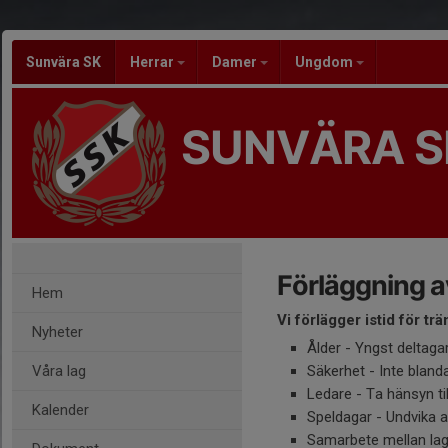
Sunvära SK
Herrar
Damer
Ungdom
SUNVÄRA S
Förläggning av
Hem
Vi förlägger istid för trä
Nyheter
Ålder - Yngst deltaga
Våra lag
Säkerhet - Inte bland
Ledare - Ta hänsyn til
Kalender
Speldagar - Undvika a
Samarbete mellan lag