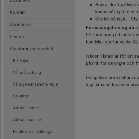
Dokument
Andra idrottsaktivite
kunna hålla på med me
Kontakt
Storlek på isyta - Sty
Sponsorer
Försäsongsträning på r
På försäsong erbjuds trän
Ledare
bandykul startar vecka 42.
Ungdomsverksamhet
Istiden i ishall är för at
Riktlinjer
på rink för de yngre och f
Vår målsättning
De spelare som deltar i so
Våra gemensamma regler
Inga krav på träningsnärvar
Säkerhet
Att vara ledare
Att vara spelare
Förälder och anhöriga