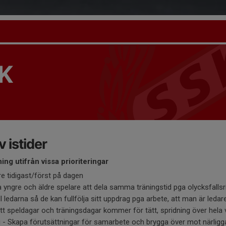
K
 istider
ning utifrån vissa prioriteringar
re tidigast/först på dagen
a yngre och äldre spelare att dela samma träningstid pga olycksfallsr
l ledarna så de kan fullfölja sitt uppdrag pga arbete, att man är ledare
tt speldagar och träningsdagar kommer för tätt, spridning över hela
 - Skapa förutsättningar för samarbete och brygga över mot närligg