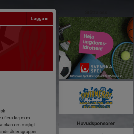
Stötta oss
Logga in
isk
 i flera lag m m
Huvudsponsorer
 veckan om möjligt
ande åldersgrupper