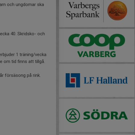
å barn och ungdomar ska
vecka 40. Skridsko- och
 erbjuder 1 träning/vecka
om tid finns att tillgå.
år försäsong på rink.