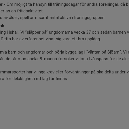
ter - Om möjligt ta hänsyn till träningsdagar för andra föreningar, d
r än en fritidsaktivitet
rs av ålder, spelform samt antal aktiva i träningsgruppen
ink
ing i ishall. Vi ”släpper på” ungdomarna vecka 37 och sedan barnen 
 Detta har av erfarenhet visat sig vara ett bra upplägg.
t samla barn och ungdomar och börja bygga lag i "väntan på Sjöarn". Vi
rån det år man spelar 9-manna försöker vi lösa två ispass för de äldre 
mmarsporter har vi inga krav eller förväntningar på ska delta under v
o för delaktighet i ett lag får finnas.