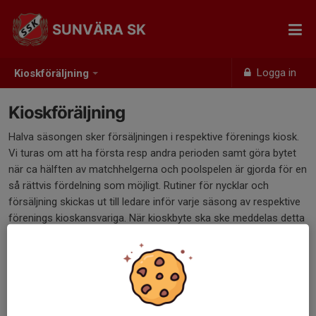
SUNVÄRA SK
Logga in
Kioskföräljning
Kioskföräljning
Halva säsongen sker försäljningen i respektive förenings kiosk.
Vi turas om att ha första resp andra perioden samt göra bytet
när ca hälften av matchhelgerna och poolspelen är gjorda för en
så rättvis fördelning som möjligt. Rutiner för nycklar och
försäljning skickas ut till ledare inför varje säsong av respektive
förenings kioskansvariga. När kioskbyte ska ske meddelas detta
av ungdomsansvariga.