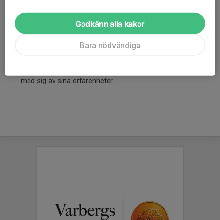
matcher. Berätta om rutiner för tröjor, skridskoslipning,
bollar m m.
Godkänn alla kakor
Fadderlaget kan hjälpa ledarna i det yngre laget genom att
informera om hur poolspel går till samt hur man på enklaste
Bara nödvändiga
sätt organiserar ett poolspel på hemmaplan.
Fadderlaget kan underlätta för det yngre laget inför
övergången mellan 5-, 7-, 9- och 11-manna genom att dela
med sig av sina erfarenheter.