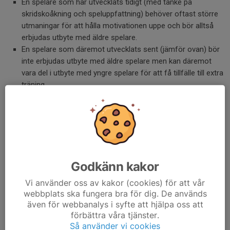
En spelare som har utvecklats tidigt (med tanke på
skridskoåkning och speluppfattning) behöver oftast större
utmaningar för att hålla motivationen uppe och bör alltså
erbjudas utbyte med äldre spelare.
En spelare som däremot utvecklats sent (jämför ovan) bör
inte erbjudas utbyte med äldre spelare men kan däremot
vara del i utbyte med yngre spelare för att få tillfälle till extra
träning.
Utbyte sker alltid i samråd mellan tränare och det är alltid
laget som ”skickar” spelare som bestämmer vilken/vilka
som ska skickas. Laget som tar emot spelare ska
inte
kunna önska en speciell spelare.
Utbyten är
alltid
frivilliga och sker i samråd med föräldrarna.
Godkänn kakor
Lära upp nya ledare
Ledare hjälps åt att lära upp nya. När ett nytt lag bildas så blir
Vi använder oss av kakor (cookies) för att vår
webbplats ska fungera bra för dig. De används
lagen ovan ”Fadderlag” till det yngre laget.
även för webbanalys i syfte att hjälpa oss att
Fadderlaget kan hjälpa ledarna i det yngre laget med idéer till
förbättra våra tjänster.
träningsupplägg, övningar, skridskoteknik och taktik inför
Så använder vi cookies