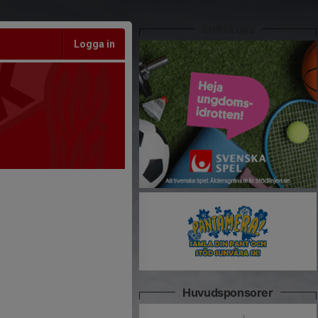
Stötta oss
Logga in
Huvudsponsorer