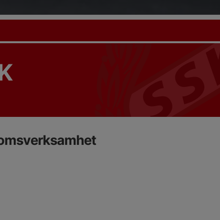
K
domsverksamhet