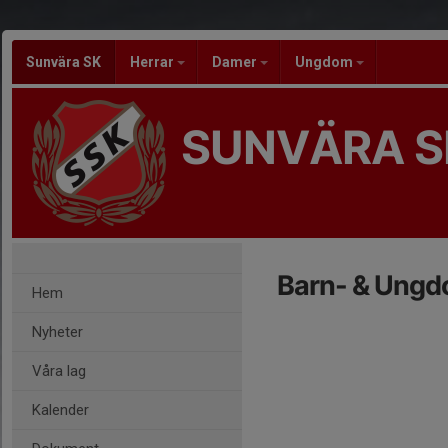
Sunvära SK
Herrar
Damer
Ungdom
SUNVÄRA S
Barn- & Ung
Hem
Nyheter
Våra lag
Kalender