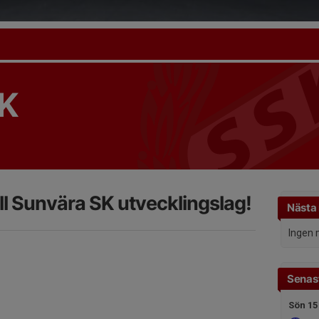
K
l Sunvära SK utvecklingslag!
Nästa
Ingen 
Senast
Sön 15