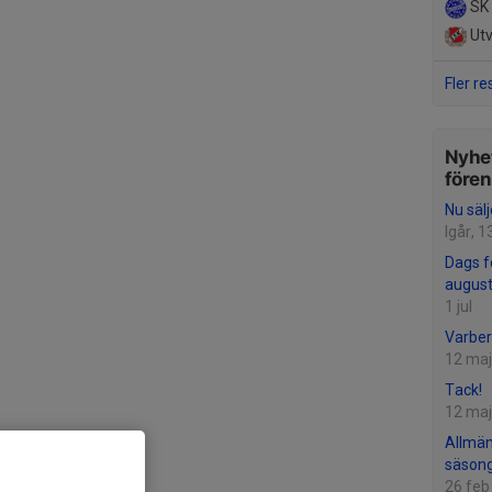
SK 
Utv
Fler re
Nyhet
före
Nu säl
Igår, 1
Dags f
august
1 jul
Varber
12 maj
Tack!
12 maj
Allmän
säson
26 feb