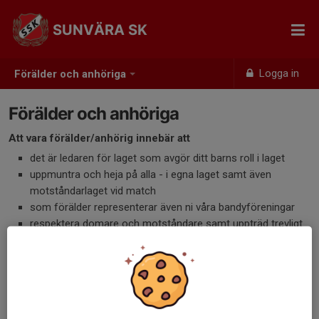
SUNVÄRA SK
Logga in
Förälder och anhöriga
Förälder och anhöriga
Att vara förälder/anhörig innebär att
det är ledaren för laget som avgör ditt barns roll i laget
uppmuntra och heja på alla - i egna laget samt även
motståndarlaget vid match
som förälder representerar även ni våra bandyföreningar
respektera domare och motståndare samt uppträd trevligt
ställa upp och vara funktionär i laget och hjälpa till med olika
arbetsuppgifter i vår ideella verksamhet