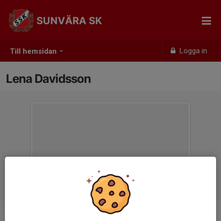
SUNVÄRA SK
Logga in
Till hemsidan
Lena Davidsson
Titel
Kassör