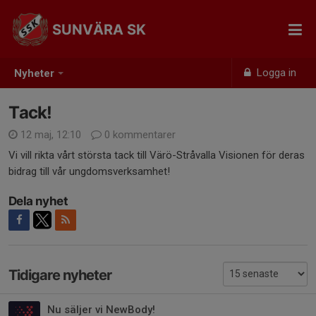
SUNVÄRA SK
Logga in
Nyheter
Tack!
12 maj, 12:10
0 kommentarer
Vi vill rikta vårt största tack till Värö-Stråvalla Visionen för deras
bidrag till vår ungdomsverksamhet!
Dela nyhet
Tidigare nyheter
Nu säljer vi NewBody!