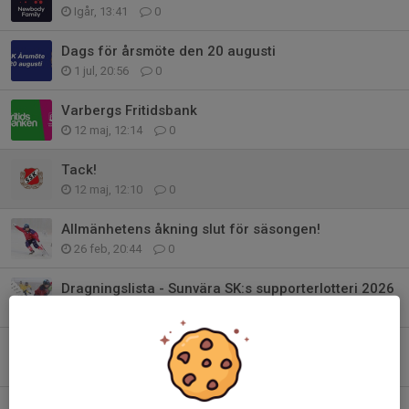
Igår, 13:41
0
Dags för årsmöte den 20 augusti
1 jul, 20:56
0
Varbergs Fritidsbank
12 maj, 12:14
0
Tack!
12 maj, 12:10
0
Allmänhetens åkning slut för säsongen!
26 feb, 20:44
0
Dragningslista - Sunvära SK:s supporterlotteri 2026
25 feb, 08:50
0
Gratis FAMILJEFEST på Lördag!
14 feb, 10:48
0
TACK