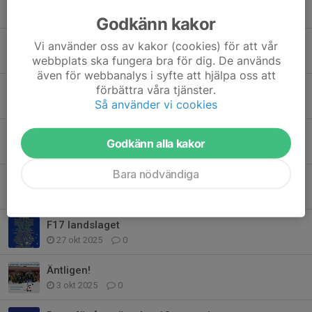
7 feb, 21:56
0
Godkänn kakor
VM-guld!
Vi använder oss av kakor (cookies) för att vår
webbplats ska fungera bra för dig. De används
18 jan, 19:55
0
även för webbanalys i syfte att hjälpa oss att
förbättra våra tjänster.
Kajsa ny lagkapten i landslaget!
Så använder vi cookies
13 jan, 11:07
0
Grattis Smilla - uttagen till F17 landslaget
Godkänn alla kakor
9 jan, 21:18
0
Bara nödvändiga
VinterGöran
31 okt 2025
0
F17 landslaget
27 okt 2025
0
Äntligen!
3 okt 2025
0