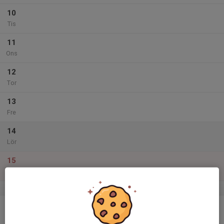
10
Tis
11
Ons
12
Tor
13
Fre
14
Lör
15
Sön
v.12
16
Mån