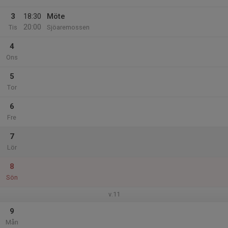
3
18:30
Möte
20:00
Tis
Sjöaremossen
4
Ons
5
Tor
6
Fre
7
Lör
8
Sön
v.11
9
Mån