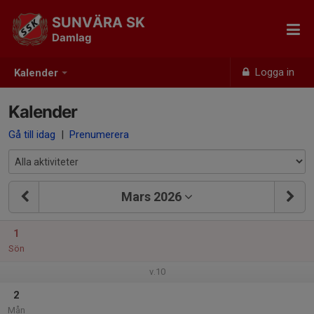
SUNVÄRA SK
Damlag
Logga in
Kalender
Kalender
Gå till idag
|
Prenumerera
Mars 2026
1
Sön
v.10
2
Mån