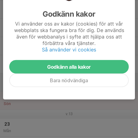
17
Godkänn kakor
Tis
Vi använder oss av kakor (cookies) för att vår
18
webbplats ska fungera bra för dig. De används
Ons
även för webbanalys i syfte att hjälpa oss att
19
förbättra våra tjänster.
Så använder vi cookies
Tor
20
Godkänn alla kakor
Fre
21
Bara nödvändiga
Lör
22
Sön
v.13
23
Mån