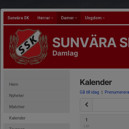
Sunvära SK
Herrar
Damer
Ungdom
SUNVÄRA S
Damlag
Kalender
Hem
Gå till idag
|
Prenumerer
Nyheter
Matcher
Kalender
1
Lör