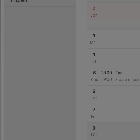
Truppen
2
Sön
3
Mån
4
Tis
5
18:00
Fys
19:00
Ons
Sjöaremosse
6
Tor
7
Fre
8
Lör