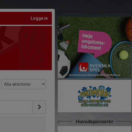
Stötta oss
Logga in
Huvudsponsorer