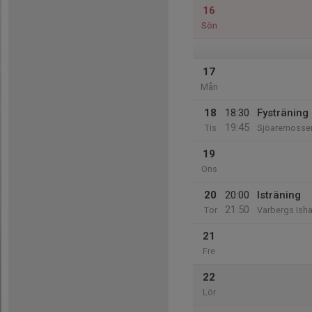
16
Sön
17
Mån
18
18:30
Fysträning
19:45
Tis
Sjöaremosse
19
Ons
20
20:00
Isträning
21:50
Tor
Varbergs Isha
21
Fre
22
Lör