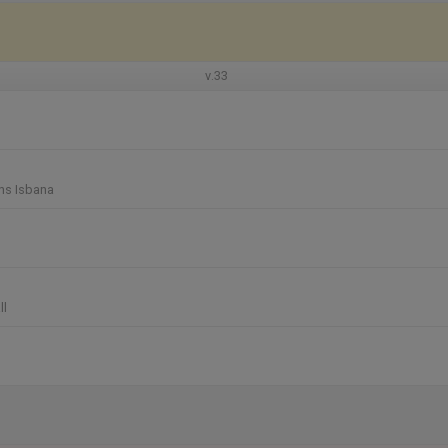
v.33
ns Isbana
ll