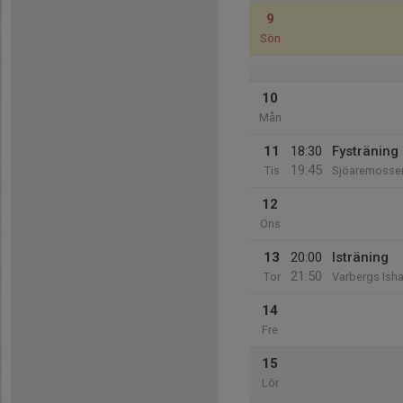
9
Sön
10
Mån
11
18:30
Fysträning
19:45
Tis
Sjöaremosse
12
Ons
13
20:00
Isträning
21:50
Tor
Varbergs Isha
14
Fre
15
Lör