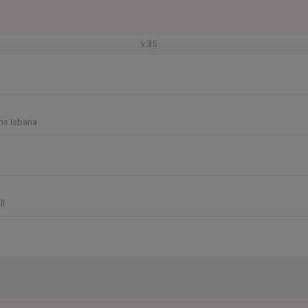
v.35
ns Isbana
ll