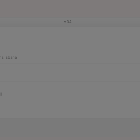
v.34
ns Isbana
ll