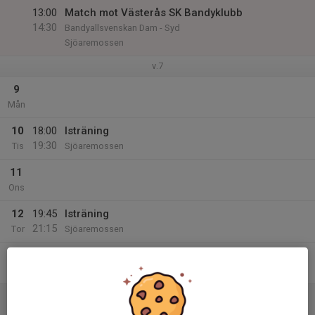
13:00
Match mot Västerås SK Bandyklubb
14:30
Bandyallsvenskan Dam - Syd
Sjöaremossen
v.7
9
Mån
10
18:00
Isträning
19:30
Tis
Sjöaremossen
11
Ons
12
19:45
Isträning
21:15
Tor
Sjöaremossen
13
Fre
14
Lör