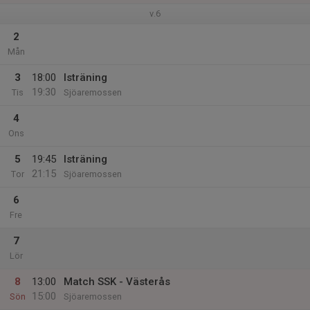
v.6
2
Mån
3
18:00
Isträning
19:30
Tis
Sjöaremossen
4
Ons
5
19:45
Isträning
21:15
Tor
Sjöaremossen
6
Fre
7
Lör
8
13:00
Match SSK - Västerås
15:00
Sön
Sjöaremossen