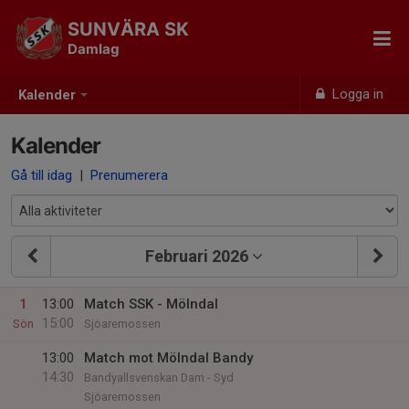
SUNVÄRA SK
Damlag
Logga in
Kalender
Kalender
Gå till idag
|
Prenumerera
Februari 2026
1
13:00
Match SSK - Mölndal
15:00
Sön
Sjöaremossen
13:00
Match mot Mölndal Bandy
14:30
Bandyallsvenskan Dam - Syd
Sjöaremossen