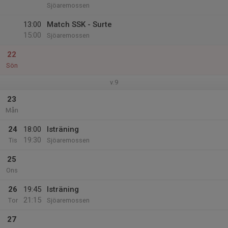
Sjöaremossen
13:00
Match SSK - Surte
15:00
Sjöaremossen
22
Sön
v.9
23
Mån
24
18:00
Isträning
19:30
Tis
Sjöaremossen
25
Ons
26
19:45
Isträning
21:15
Tor
Sjöaremossen
27