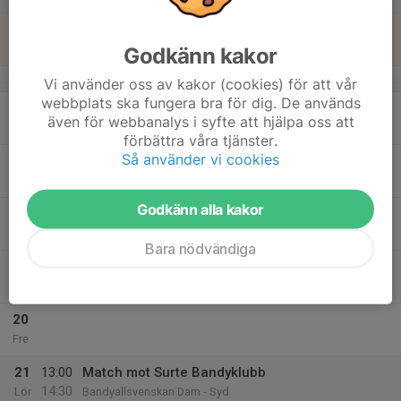
15
Sön
Godkänn kakor
v.8
Vi använder oss av kakor (cookies) för att vår
webbplats ska fungera bra för dig. De används
16
även för webbanalys i syfte att hjälpa oss att
Mån
förbättra våra tjänster.
Så använder vi cookies
17
18:00
Isträning
19:30
Tis
Sjöaremossen
Godkänn alla kakor
18
Ons
Bara nödvändiga
19
19:45
Isträning
21:15
Tor
Sjöaremossen
20
Fre
21
13:00
Match mot Surte Bandyklubb
14:30
Lör
Bandyallsvenskan Dam - Syd