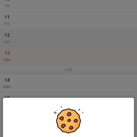
Tor
11
Fre
12
Lör
13
Sön
v.51
14
Mån
15
Tis
16
Ons
17