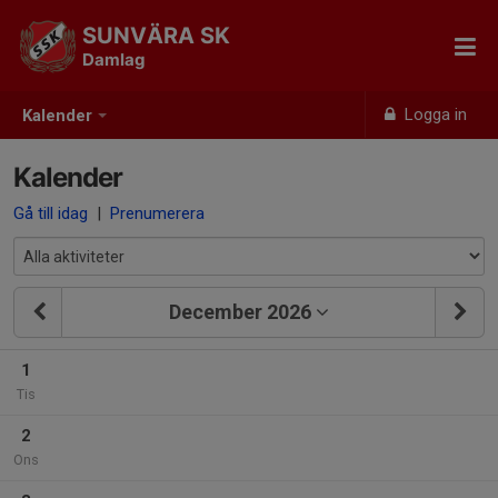
SUNVÄRA SK
Damlag
Logga in
Kalender
Kalender
Gå till idag
|
Prenumerera
December 2026
1
Tis
2
Ons