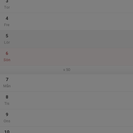
3
Tor
4
Fre
5
Lör
6
Sön
v.50
7
Mån
8
Tis
9
Ons
10