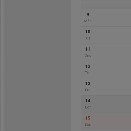
9
Mån
10
Tis
11
Ons
12
Tor
13
Fre
14
Lör
15
Sön