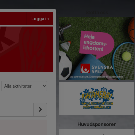
Stötta oss
Logga in
Huvudsponsorer