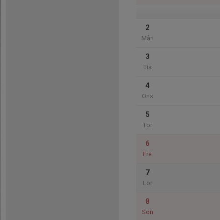
2
Mån
3
Tis
4
Ons
5
Tor
6
Fre
7
Lör
8
Sön