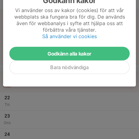
Godkänn kakor
Tor
Vi använder oss av kakor (cookies) för att vår
18
webbplats ska fungera bra för dig. De används
Fre
även för webbanalys i syfte att hjälpa oss att
förbättra våra tjänster.
19
Så använder vi cookies
Lör
20
Godkänn alla kakor
Sön
Bara nödvändiga
v.17
21
Mån
22
Tis
23
Ons
24