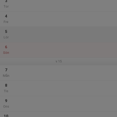
3
Tor
4
Fre
5
Lör
6
Sön
v.15
7
Mån
8
Tis
9
Ons
10