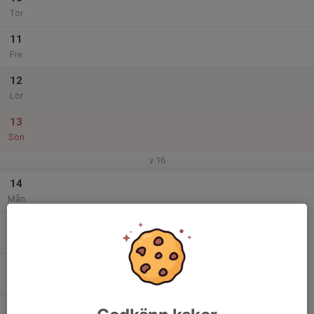
Tor
11
Fre
12
Lör
13
Sön
v.16
14
Mån
15
Tis
16
Ons
17