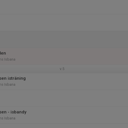
den
ns Isbana
v.5
en isträning
ns Isbana
en - isbandy
ns Isbana