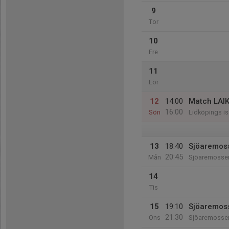
9
Tor
10
Fre
11
Lör
12
14:00
Match LAI
16:00
Sön
Lidköpings i
13
18:40
Sjöaremoss
20:45
Mån
Sjöaremosse
14
Tis
15
19:10
Sjöaremoss
21:30
Ons
Sjöaremosse