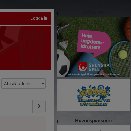
Stötta oss
Logga in
Huvudsponsorer