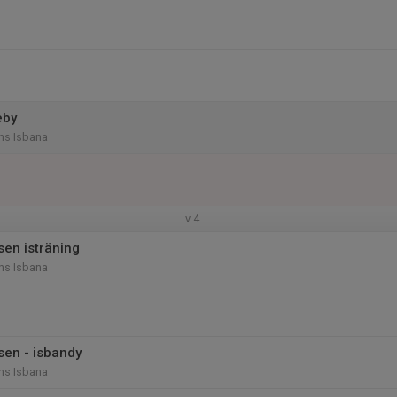
eby
ns Isbana
v.4
en isträning
ns Isbana
en - isbandy
ns Isbana