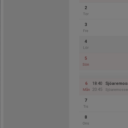
2
Tor
3
Fre
4
Lör
5
Sön
6
18:40
Sjöaremoss
20:45
Mån
Sjöaremosse
7
Tis
8
Ons