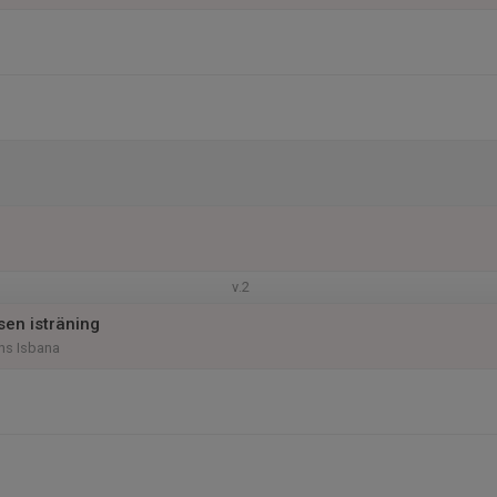
v.2
en isträning
ns Isbana