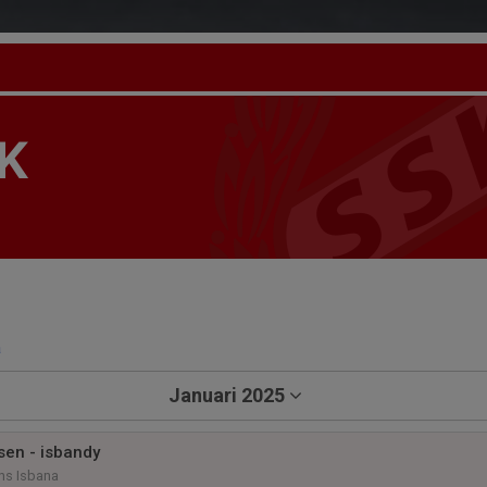
K
a
Januari 2025
en - isbandy
ns Isbana