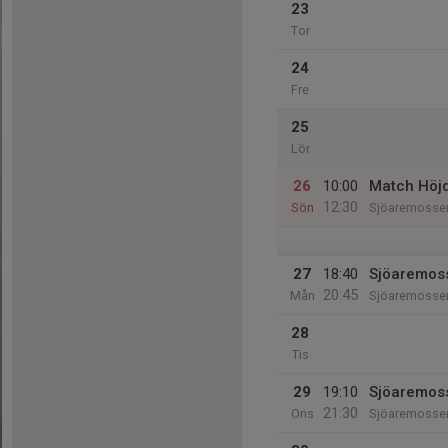
23
Tor
24
Fre
25
Lör
26
10:00
Match Höj
12:30
Sön
Sjöaremosse
27
18:40
Sjöaremoss
20:45
Mån
Sjöaremosse
28
Tis
29
19:10
Sjöaremoss
21:30
Ons
Sjöaremosse