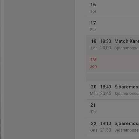
16
Tor
17
Fre
18
18:30
Match Kar
20:00
Lör
Sjöaremosse
19
Sön
20
18:40
Sjöaremoss
20:45
Mån
Sjöaremosse
21
Tis
22
19:10
Sjöaremoss
21:30
Ons
Sjöaremosse