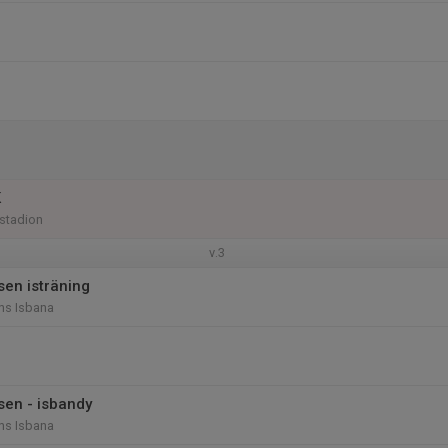
K
sstadion
v.3
en isträning
ns Isbana
en - isbandy
ns Isbana