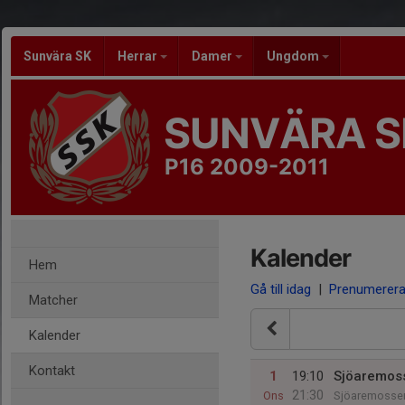
Sunvära SK
Herrar
Damer
Ungdom
SUNVÄRA S
P16 2009-2011
Kalender
Hem
Gå till idag
|
Prenumerer
Matcher
Kalender
Kontakt
1
19:10
Sjöaremoss
21:30
Ons
Sjöaremosse