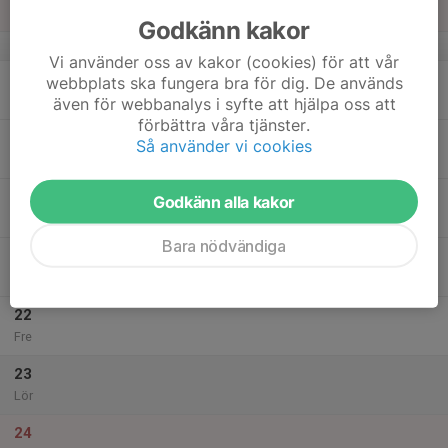
Sön
Godkänn kakor
v.12
Vi använder oss av kakor (cookies) för att vår
18
webbplats ska fungera bra för dig. De används
Mån
även för webbanalys i syfte att hjälpa oss att
förbättra våra tjänster.
19
Så använder vi cookies
Tis
20
Godkänn alla kakor
Ons
Bara nödvändiga
21
Tor
22
Fre
23
Lör
24