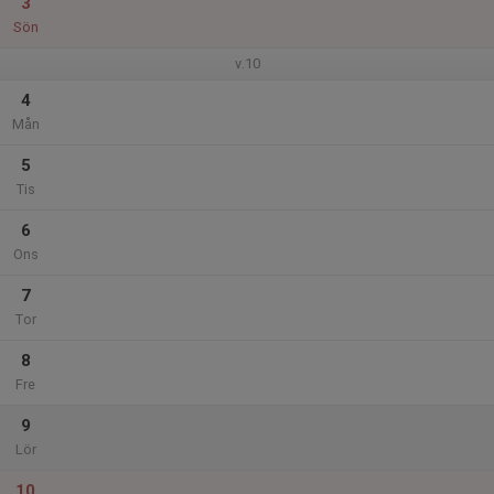
3
Sön
v.10
4
Mån
5
Tis
6
Ons
7
Tor
8
Fre
9
Lör
10