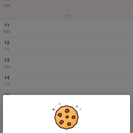
Sön
v.11
11
Mån
12
Tis
13
Ons
14
Tor
15
Fre
16
Lör
17