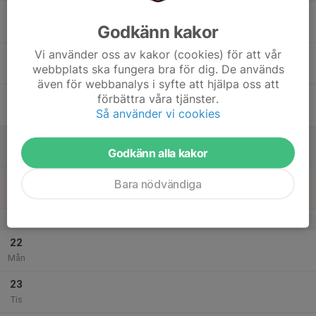
17
Godkänn kakor
Ons
Vi använder oss av kakor (cookies) för att vår
18
webbplats ska fungera bra för dig. De används
Tor
även för webbanalys i syfte att hjälpa oss att
19
förbättra våra tjänster.
Så använder vi cookies
Fre
20
Godkänn alla kakor
Lör
21
Bara nödvändiga
Sön
v.4
22
Mån
23
Tis