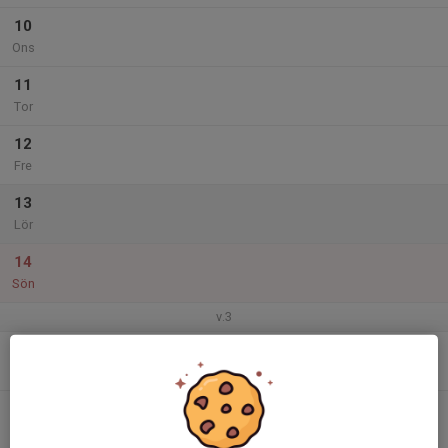
10
Ons
11
Tor
12
Fre
13
Lör
14
Sön
v.3
15
Mån
16
Tis