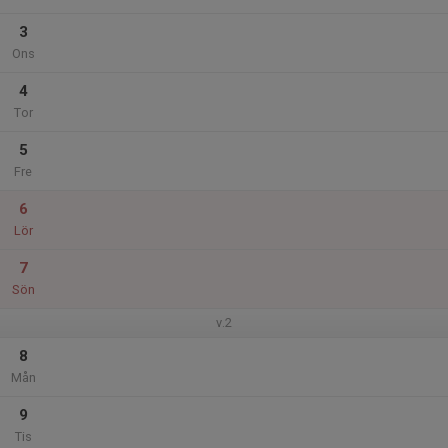
3
Ons
4
Tor
5
Fre
6
Lör
7
Sön
v.2
8
Mån
9
Tis