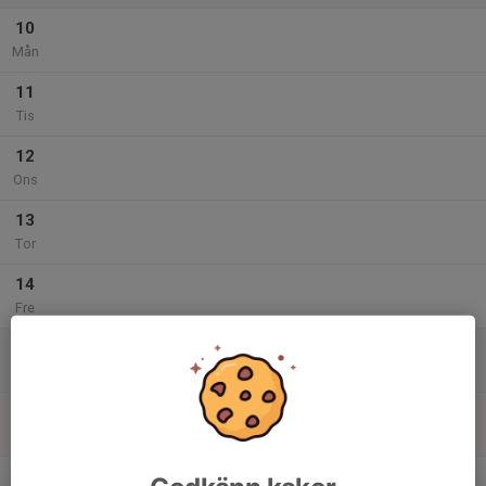
10
Mån
11
Tis
12
Ons
13
Tor
14
Fre
15
Lör
16
Sön
v.25