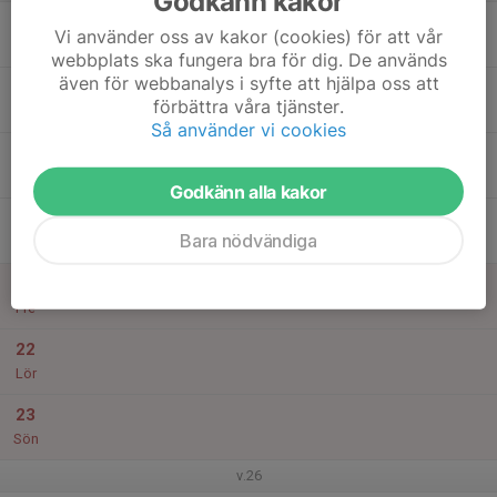
Godkänn kakor
17
Vi använder oss av kakor (cookies) för att vår
Mån
webbplats ska fungera bra för dig. De används
även för webbanalys i syfte att hjälpa oss att
18
förbättra våra tjänster.
Tis
Så använder vi cookies
19
Ons
Godkänn alla kakor
20
Bara nödvändiga
Tor
21
Fre
22
Lör
23
Sön
v.26