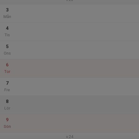
3
Mån
4
Tis
5
Ons
6
Tor
7
Fre
8
Lör
9
Sön
v.24