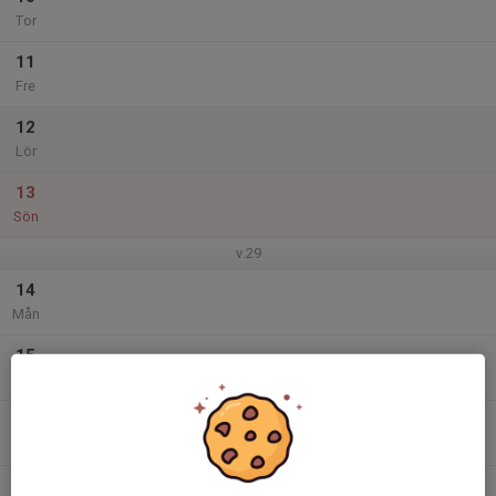
Tor
11
Fre
12
Lör
13
Sön
v.29
14
Mån
15
Tis
16
Ons
17