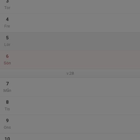
3
Tor
4
Fre
5
Lör
6
Sön
v.28
7
Mån
8
Tis
9
Ons
10