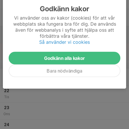
Tor
Godkänn kakor
18
Vi använder oss av kakor (cookies) för att vår
Fre
webbplats ska fungera bra för dig. De används
även för webbanalys i syfte att hjälpa oss att
19
förbättra våra tjänster.
Lör
Så använder vi cookies
20
Sön
Godkänn alla kakor
v.30
Bara nödvändiga
21
Mån
22
Tis
23
Ons
24