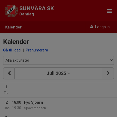
SUNVÄRA SK
Damlag
Logga in
Kalender
Kalender
Gå till idag
|
Prenumerera
Juli 2025
1
Tis
2
18:00
Fys Sjöarn
19:30
Ons
Sjöaremossen