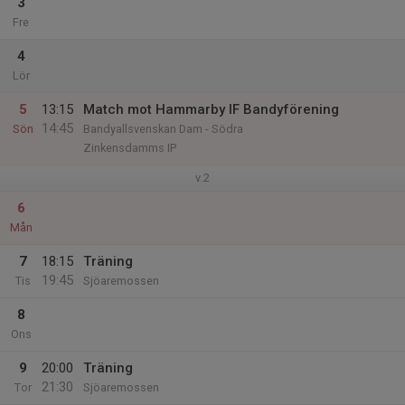
3
Fre
4
Lör
5
13:15
Match mot Hammarby IF Bandyförening
14:45
Sön
Bandyallsvenskan Dam - Södra
Zinkensdamms IP
v.2
6
Mån
7
18:15
Träning
19:45
Tis
Sjöaremossen
8
Ons
9
20:00
Träning
21:30
Tor
Sjöaremossen