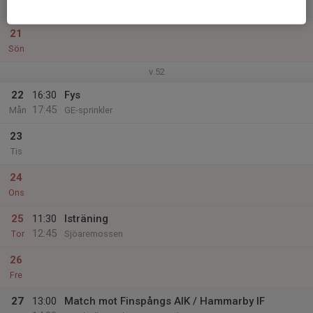
Lör
21
Sön
v.52
22
16:30
Fys
17:45
Mån
GE-sprinkler
23
Tis
24
Ons
25
11:30
Isträning
12:45
Tor
Sjöaremossen
26
Fre
27
13:00
Match mot Finspångs AIK / Hammarby IF