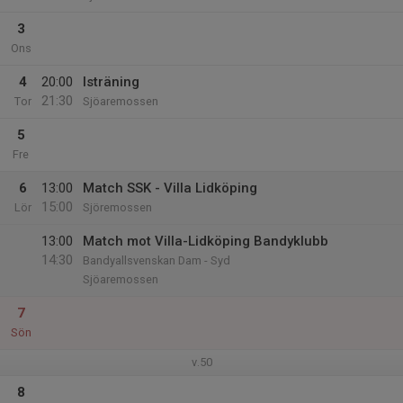
3
Ons
4
20:00
Isträning
21:30
Tor
Sjöaremossen
5
Fre
6
13:00
Match SSK - Villa Lidköping
15:00
Lör
Sjöremossen
13:00
Match mot Villa-Lidköping Bandyklubb
14:30
Bandyallsvenskan Dam - Syd
Sjöaremossen
7
Sön
v.50
8