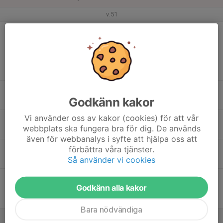
v.51
15
Mån
16
18:00
Isträning
19:30
Tis
Sjöaremossen
17
Godkänn kakor
Ons
Vi använder oss av kakor (cookies) för att vår
18
19:45
Isträning
webbplats ska fungera bra för dig. De används
21:15
Tor
Sjöaremossen
även för webbanalys i syfte att hjälpa oss att
19
19:30
Match Skirö - SSK
förbättra våra tjänster.
21:30
Så använder vi cookies
Fre
Hydro Arena
19:30
Match mot Skirö Allmänna Idrottsklubb
Godkänn alla kakor
21:00
Bandyallsvenskan Dam - Syd
Hydro Arena
Bara nödvändiga
20