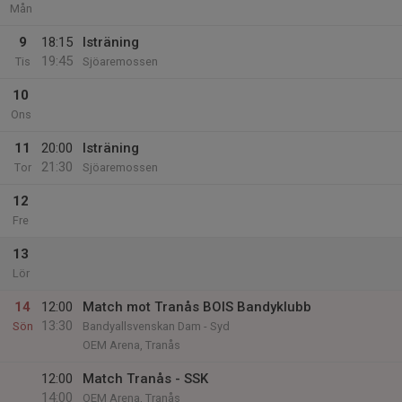
Mån
9
18:15
Isträning
19:45
Tis
Sjöaremossen
10
Ons
11
20:00
Isträning
21:30
Tor
Sjöaremossen
12
Fre
13
Lör
14
12:00
Match mot Tranås BOIS Bandyklubb
13:30
Sön
Bandyallsvenskan Dam - Syd
OEM Arena, Tranås
12:00
Match Tranås - SSK
14:00
OEM Arena, Tranås