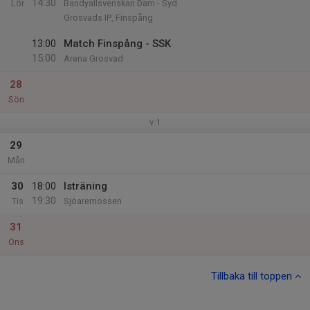
14:30
Lör
Bandyallsvenskan Dam - Syd
Grosvads IP, Finspång
13:00
Match Finspång - SSK
15:00
Arena Grosvad
28
Sön
v.1
29
Mån
30
18:00
Isträning
19:30
Tis
Sjöaremossen
31
Ons
Tillbaka till toppen