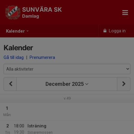
SUNVÄRA SK
Damlag
Logga in
Kalender
Kalender
Gå till idag
|
Prenumerera
December 2025
v.49
1
Mån
2
18:00
Isträning
19:30
Tis
Sjöaremossen