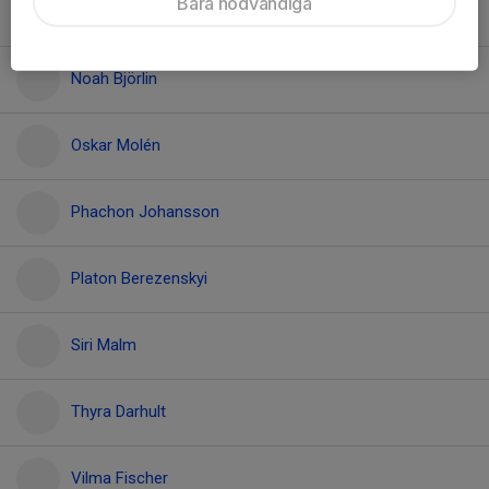
Bara nödvändiga
Malte Emretsson
Noah Björlin
Oskar Molén
Phachon Johansson
Platon Berezenskyi
Siri Malm
Thyra Darhult
Vilma Fischer