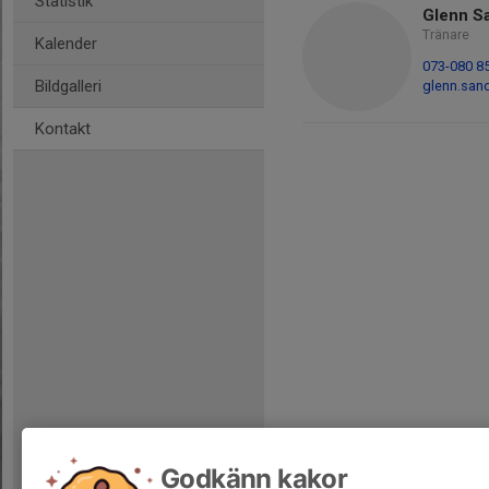
Statistik
Glenn S
Tränare
Kalender
073-080 8
Bildgalleri
glenn.sa
Kontakt
Godkänn kakor