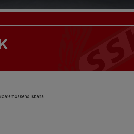
K
Sjöaremossens Isbana