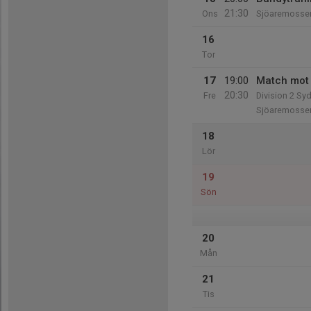
21:30
Ons
Sjöaremosse
16
Tor
17
19:00
Match mot
20:30
Fre
Division 2 Sy
Sjöaremosse
18
Lör
19
Sön
20
Mån
21
Tis