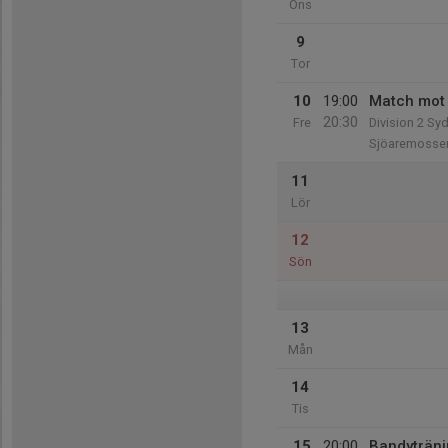
Ons
9
Tor
10
19:00
Match mot 
20:30
Fre
Division 2 Sy
Sjöaremosse
11
Lör
12
Sön
13
Mån
14
Tis
15
20:00
Bandyträn