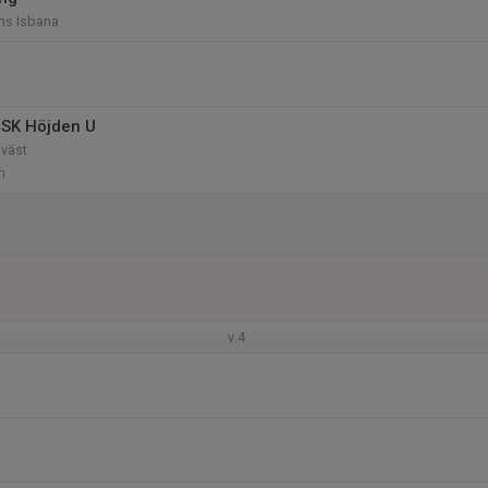
ns Isbana
 SK Höjden U
dväst
n
v.4