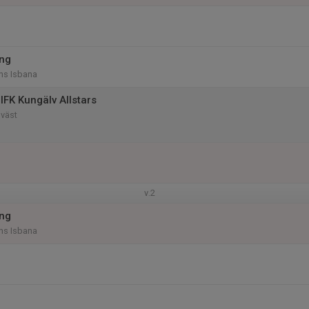
ing
ns Isbana
IFK Kungälv Allstars
dväst
v.2
ing
ns Isbana