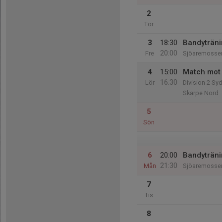
2
Tor
3
18:30
Bandyträn
20:00
Fre
Sjöaremosse
4
15:00
Match mot 
16:30
Lör
Division 2 Sy
Skarpe Nord
5
Sön
6
20:00
Bandyträn
21:30
Mån
Sjöaremosse
7
Tis
8