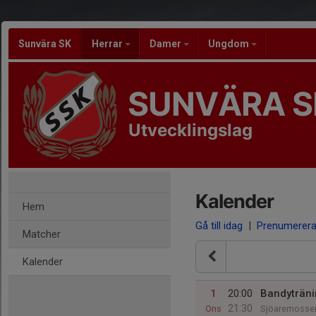
Sunvära SK
Herrar
Damer
Ungdom
SUNVÄRA S
Utvecklingslag
Kalender
Hem
Gå till idag
|
Prenumerer
Matcher
Kalender
1
20:00
Bandyträn
21:30
Ons
Sjöaremosse