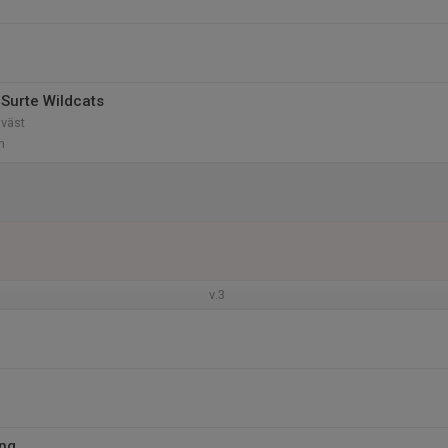
Surte Wildcats
dväst
n
v.3
ing