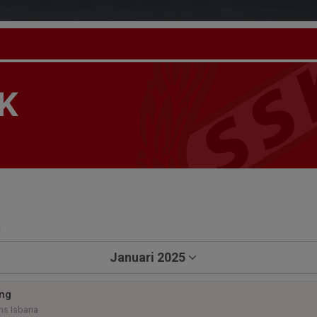
K
a
Januari 2025
ing
ns Isbana