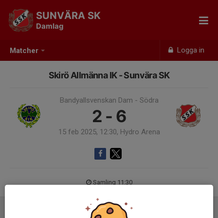
SUNVÄRA SK
Damlag
Logga in
Matcher
Skirö Allmänna IK - Sunvära SK
Bandyallsvenskan Dam - Södra
2 - 6
15 feb 2025, 12:30, Hydro Arena
Samling 11:30