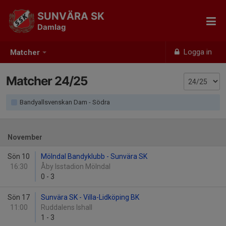
SUNVÄRA SK
Damlag
Logga in
Matcher
Matcher 24/25
Bandyallsvenskan Dam - Södra
November
Sön 10
Mölndal Bandyklubb - Sunvära SK
16:30
Åby Isstadion Mölndal
0
-
3
Sön 17
Sunvära SK - Villa-Lidköping BK
11:00
Ruddalens Ishall
1
-
3