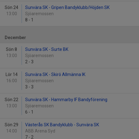
Sön 24
Sunvära SK - Gripen Bandyklubb/Höjden SK
13:00
Sjöaremossen
8
-
1
December
Sön 8
Sunvära SK - Surte BK
13:00
Sjöaremossen
2
-
3
Lör 14
Sunvära SK - Skirö Allmänna IK
16:00
Sjöaremossen
3
-
3
Sön 22
Sunvära SK - Hammarby IF Bandyförening
13:00
Sjöaremossen
6
-
1
Sön 29
Västerås SK Bandyklubb - Sunvära SK
14:00
ABB Arena Syd
7
-
2