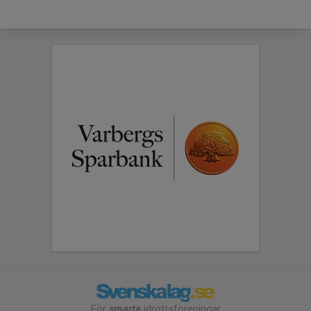
För
smarta
idrottsföreningar