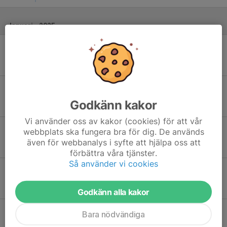
Januari - 2025
Sön 5
Hammarby IF Bandyförening - Sunvära SK
13:15
Zinkensdamms IP
0
-
6
Sön 12
Sunvära SK - Tranås BOIS BK
13:00
Sjöaremossen
Godkänn kakor
5
-
3
Vi använder oss av kakor (cookies) för att vår
Fre 17
Surte BK - Sunvära SK
webbplats ska fungera bra för dig. De används
19:30
Ale Arena
även för webbanalys i syfte att hjälpa oss att
6
-
5
förbättra våra tjänster.
Så använder vi cookies
Tor 23
Sunvära SK - Mölndal Bandyklubb
20:00
Sjöaremossen
4
-
1
Godkänn alla kakor
Lör 25
Tranås BOIS BK - Sunvära SK
Bara nödvändiga
12:00
OEM Arena, Tranås