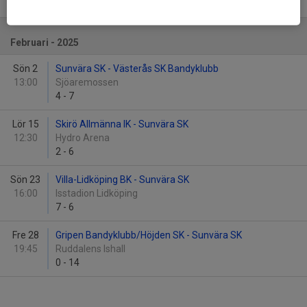
4
-
2
Februari - 2025
Sön 2
Sunvära SK - Västerås SK Bandyklubb
13:00
Sjöaremossen
4
-
7
Lör 15
Skirö Allmänna IK - Sunvära SK
12:30
Hydro Arena
2
-
6
Sön 23
Villa-Lidköping BK - Sunvära SK
16:00
Isstadion Lidköping
7
-
6
Fre 28
Gripen Bandyklubb/Höjden SK - Sunvära SK
19:45
Ruddalens Ishall
0
-
14