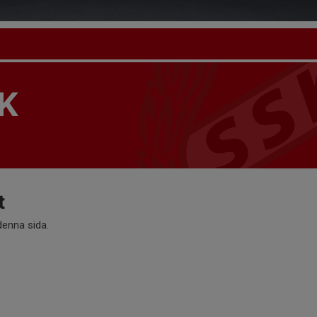
K
t
 denna sida.