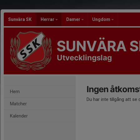
Sunvära SK
Herrar
Damer
Ungdom
SUNVÄRA S
Utvecklingslag
Ingen åtkoms
Hem
Du har inte tillgång att se
Matcher
Kalender