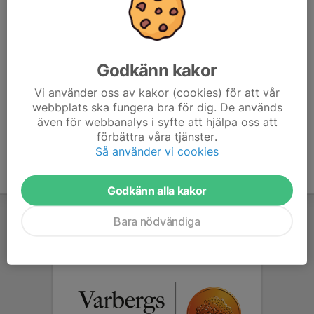
7. Slottsbron IF
18
-34
14
8. SK Höjden
18
-15
11
Godkänn kakor
9. Gillstads SK
18
-15
10
Vi använder oss av kakor (cookies) för att vår
webbplats ska fungera bra för dig. De används
10. Mosseruds GF
18
-34
10
även för webbanalys i syfte att hjälpa oss att
förbättra våra tjänster.
Så använder vi cookies
Godkänn alla kakor
Bara nödvändiga