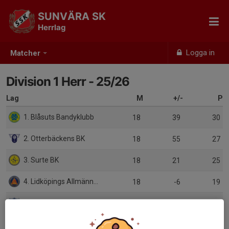
SUNVÄRA SK
Herrlag
Logga in
Matcher
Division 1 Herr - 25/26
Lag
M
+/-
P
1. Blåsuts Bandyklubb
18
39
30
2. Otterbäckens BK
18
55
27
3. Surte BK
18
21
25
4. Lidköpings Allmänna IK U
18
-6
19
5. Kungälv Bandy
18
5
18
6. Sunvära SK
18
-16
16