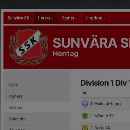
Sunvära SK
Herrar
Damer
Ungdom
SUNVÄRA S
Herrlag
Division 1 Div
Hem
Lag
Nyheter
1. Mölndal Bandy
Matcher
2. Blåsuts BK
Kalender
3. Surte BK