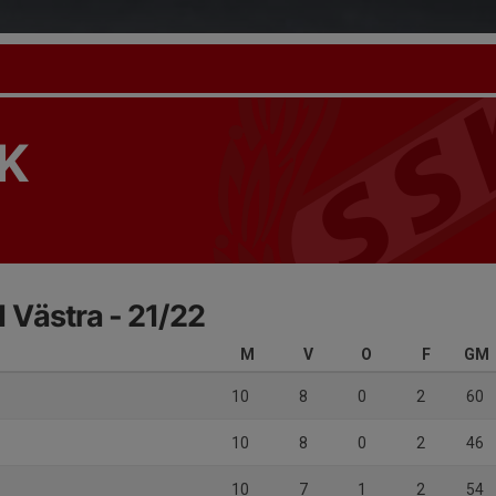
K
 1 Västra - 21/22
M
V
O
F
GM
10
8
0
2
60
10
8
0
2
46
10
7
1
2
54