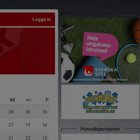
Stötta oss
Logga in
IM
+/-
P
24
36
16
27
19
16
Huvudsponsorer
31
23
15