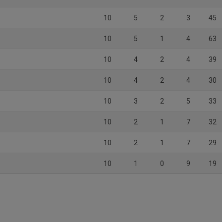
10
5
2
3
45
10
5
1
4
63
10
4
2
4
39
10
4
2
4
30
10
3
2
5
33
10
2
1
7
32
10
2
1
7
29
10
1
0
9
19