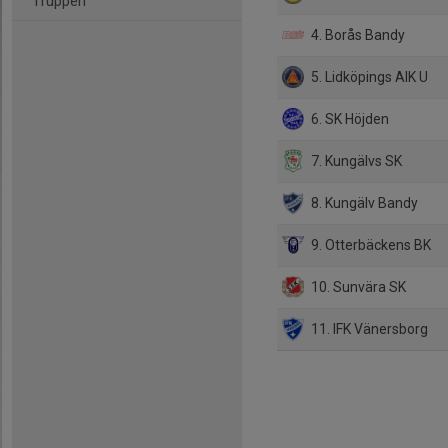
Truppen
4. Borås Bandy
5. Lidköpings AIK U
6. SK Höjden
7. Kungälvs SK
8. Kungälv Bandy
9. Otterbäckens BK
10. Sunvära SK
11. IFK Vänersborg