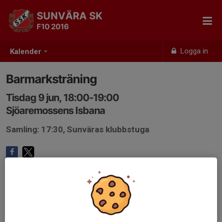
SUNVÄRA SK
F10 2016
Logga in
Kalender
Barmarksträning
Tisdag 9 jun, 18:00-19:00
Sjöaremossens Isbana
Samling: 17:30, Sunväras klubbstuga