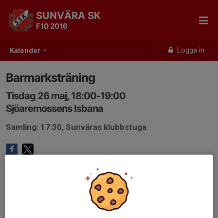
SUNVÄRA SK
F10 2016
Logga in
Kalender
Barmarksträning
Tisdag 26 maj, 18:00-19:00
Sjöaremossens Isbana
Samling: 17:30, Sunväras klubbstuga