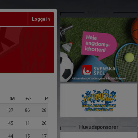
Stötta oss
Logga in
IM
+/-
P
37
86
28
45
11
20
Huvudsponsorer
44
15
17