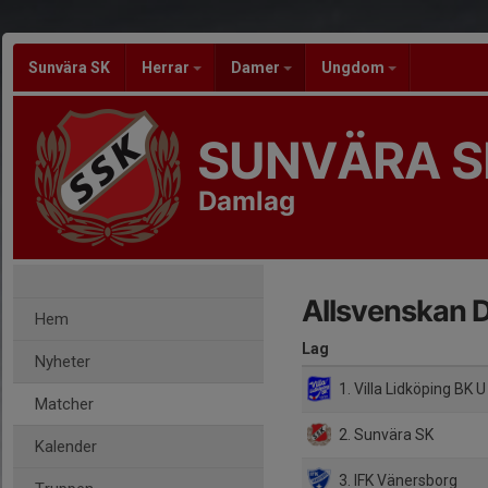
Sunvära SK
Herrar
Damer
Ungdom
SUNVÄRA S
Damlag
Allsvenskan 
Hem
Lag
Nyheter
1. Villa Lidköping BK U
Matcher
2. Sunvära SK
Kalender
3. IFK Vänersborg