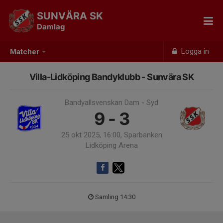
SUNVÄRA SK
Damlag
Logga in
Matcher
Villa-Lidköping Bandyklubb - Sunvära SK
Bandyallsvenskan Dam - Syd
9 - 3
25 okt 2025, 16:00, Sparbanken
Lidköping Arena
Samling 14:30