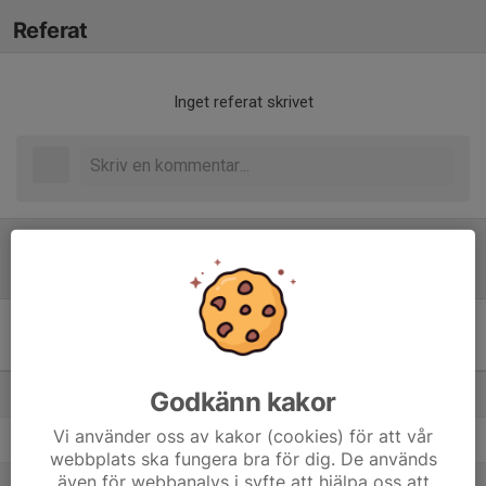
Referat
Inget referat skrivet
Tabell
Bandyallsvenskan Dam -
Syd
M
+/-
P
1. Västerås SK Bandyklubb
Godkänn kakor
16
84
28
Vi använder oss av kakor (cookies) för att vår
2. Tranås BOIS Bandyklubb
16
22
24
webbplats ska fungera bra för dig. De används
även för webbanalys i syfte att hjälpa oss att
3. Surte Bandyklubb