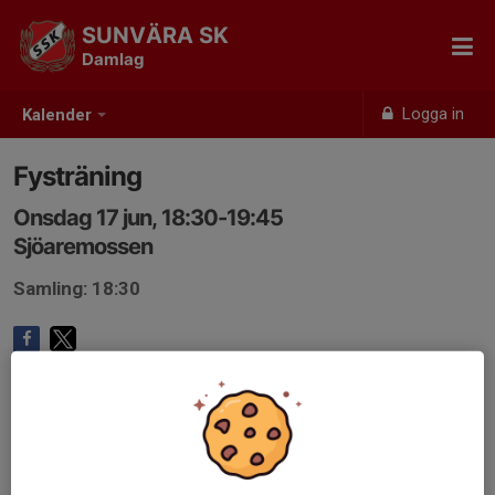
SUNVÄRA SK
Damlag
Logga in
Kalender
Fysträning
Onsdag 17 jun, 18:30-19:45
Sjöaremossen
Samling: 18:30