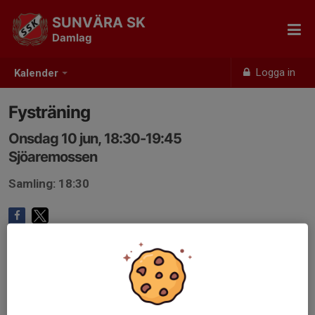
SUNVÄRA SK
Damlag
Logga in
Kalender
Fysträning
Onsdag 10 jun, 18:30-19:45
Sjöaremossen
Samling: 18:30