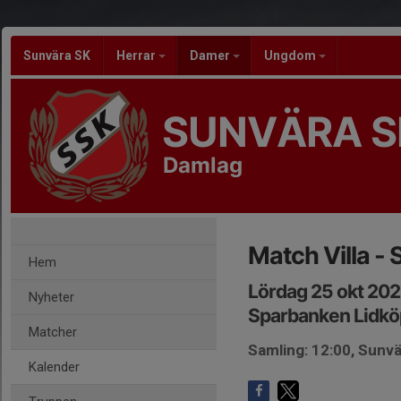
Sunvära SK
Herrar
Damer
Ungdom
SUNVÄRA S
Damlag
Match Villa -
Hem
Lördag 25 okt 202
Nyheter
Sparbanken Lidkö
Matcher
Samling: 12:00, Sunv
Kalender