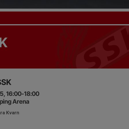
K
 SSK
5, 16:00-18:00
ping Arena
ära Kvarn