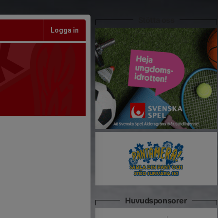
Stötta oss
Logga in
Huvudsponsorer