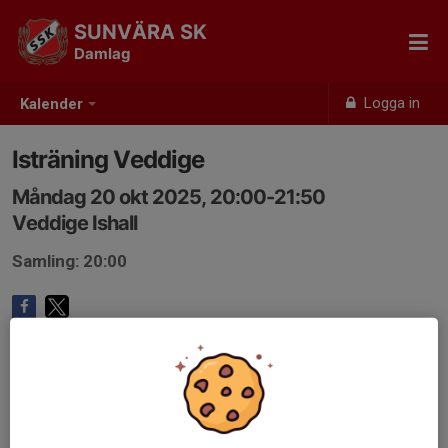
SUNVÄRA SK
Damlag
Logga in
Kalender
Isträning Veddige
Måndag 20 okt 2025, 20:00-21:50
Veddige Ishall
Samling: 20:00