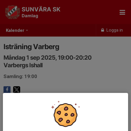
SUNVÄRA SK
Damlag
Logga in
Kalender
Isträning Varberg
Måndag 1 sep 2025, 19:00-20:20
Varbergs Ishall
Samling: 19:00