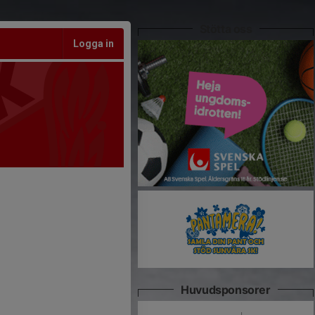
Stötta oss
Logga in
Huvudsponsorer