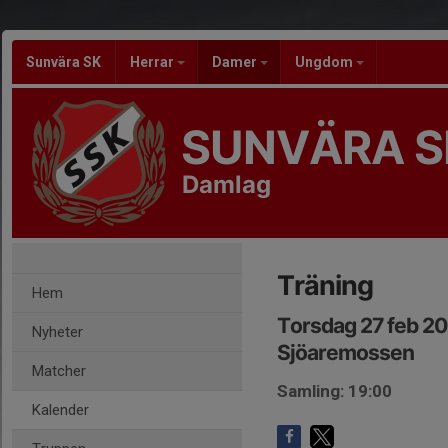
Sunvära SK
Herrar
Damer
Ungdom
SUNVÄRA S
Damlag
Träning
Hem
Torsdag 27 feb 20
Nyheter
Sjöaremossen
Matcher
Samling: 19:00
Kalender