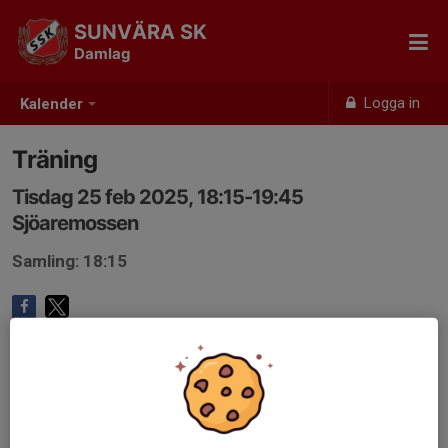
SUNVÄRA SK
Damlag
Logga in
Kalender
Träning
Tisdag 25 feb 2025, 18:15-19:45
Sjöaremossen
Samling: 18:15