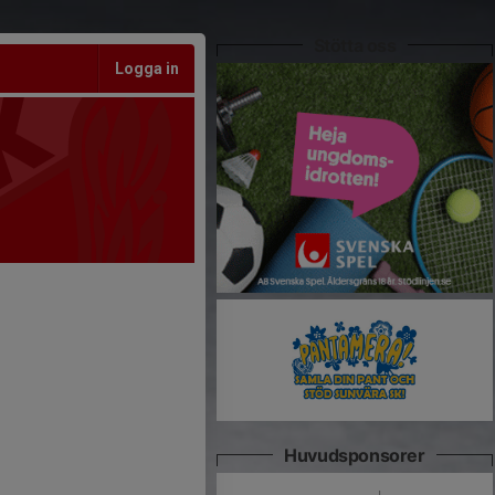
Stötta oss
Logga in
Huvudsponsorer