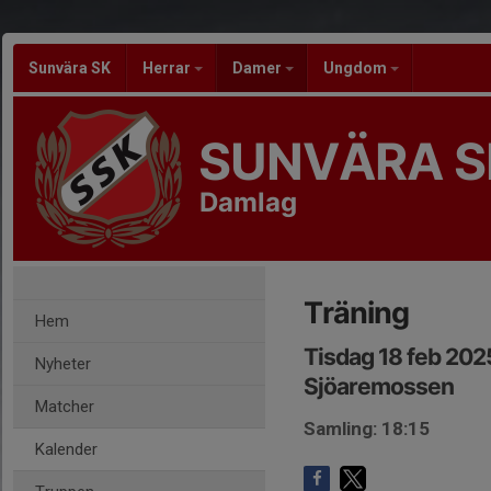
Sunvära SK
Herrar
Damer
Ungdom
SUNVÄRA S
Damlag
Träning
Hem
Tisdag 18 feb 202
Nyheter
Sjöaremossen
Matcher
Samling: 18:15
Kalender