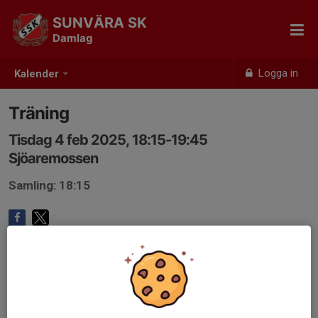
SUNVÄRA SK
Damlag
Logga in
Kalender
Träning
Tisdag 4 feb 2025, 18:15-19:45
Sjöaremossen
Samling: 18:15